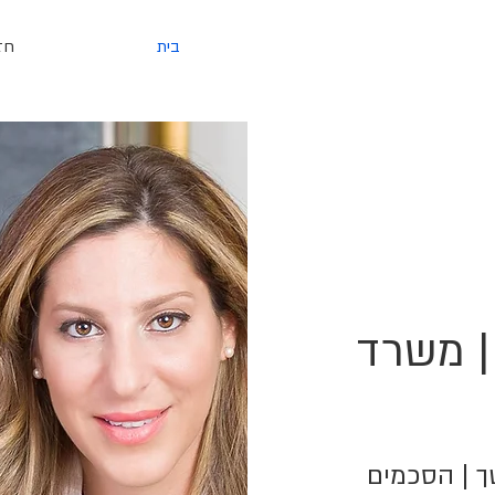
בית
חזו
| משרד
שך | הסכמים