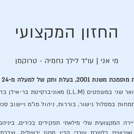
החזון המקצועי
מי אני | עו"ד לילך נחמיה - טרוקמן
ת ותק של למעלה מ-24 שנים בעריכת דין.
פטים (LL.M) מאוניברסיטת בר-אילן בהצטיינות,
חות במסלול גישור, בוררות, ניהול מו"מ ויישוב סכס